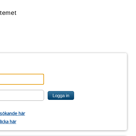
temet
ssökande här
icka här