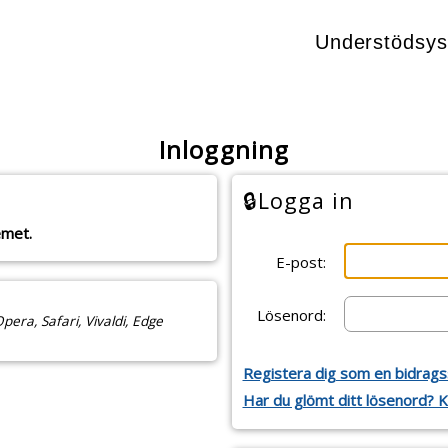
Understödsys
Inloggning
🔒
Logga in
emet.
E-post:
Lösenord:
: Chrome, Firefox, Opera, Safari, Vivaldi, Edge
Registera dig som en bidrag
Har du glömt ditt lösenord? Kl